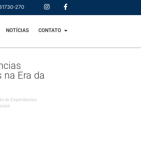
 81730-270
NOTÍCIAS
CONTATO
ncias
 na Era da
ão de Experiências
Valor