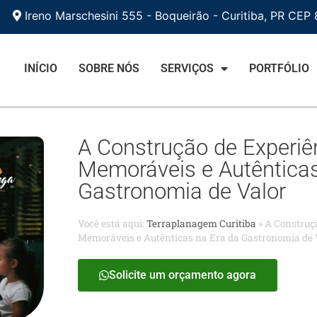
Ireno Marschesini 555 - Boqueirão - Curitiba, PR CEP
INÍCIO
SOBRE NÓS
SERVIÇOS
PORTFÓLIO
A Construção de Experiê
Memoráveis e Autênticas
Gastronomia de Valor
Você está aqui:
Terraplanagem Curitiba
»
A Construç
Memoráveis e Autênticas na Era da Gastronomia de 
Solicite um orçamento agora