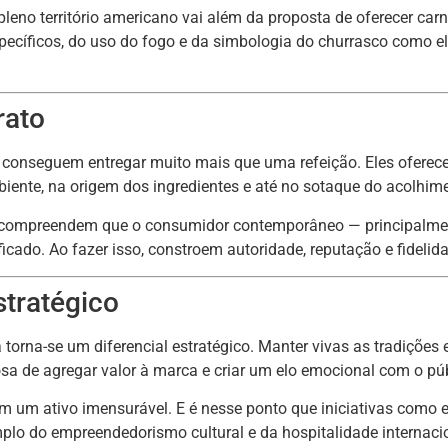
eno território americano vai além da proposta de oferecer carn
specíficos, do uso do fogo e da simbologia do churrasco como el
rato
onseguem entregar muito mais que uma refeição. Eles oferecem
biente, na origem dos ingredientes e até no sotaque do acolhim
 compreendem que o consumidor contemporâneo — principalme
ficado. Ao fazer isso, constroem autoridade, reputação e fidelid
stratégico
 torna-se um diferencial estratégico. Manter vivas as tradições 
osa de agregar valor à marca e criar um elo emocional com o púb
 um ativo imensurável. E é nesse ponto que iniciativas como e
lo do empreendedorismo cultural e da hospitalidade internaci