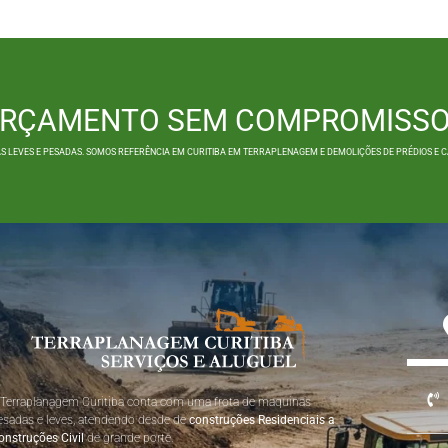
 ORÇAMENTO SEM COMPROMISS
 LEVES E PESADAS. SOMOS REFERÊNCIA EM CURITIBA EM TERRAPLENAGEM E DEMOLIÇÕES DE PRÉDIOS E CA
 Terraplanagem Curitiba conta com uma frota de maquinas
esadas e leves, atendendo desde de
construções Residenciais a
onstruções Civil
de grande porte.