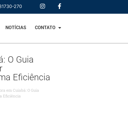
 81730-270
NOTÍCIAS
CONTATO
á: O Guia
r
a Eficiência
ora em Cuiabá: O Guia
 Eficiência