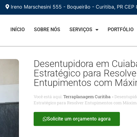
Ireno Marschesini 555 - Boqueirão - Curitiba, PR CEP
INÍCIO
SOBRE NÓS
SERVIÇOS
PORTFÓLIO
Desentupidora em Cuiab
Estratégico para Resolve
Entupimentos com Máxim
Você está aqui:
Terraplanagem Curitiba
»
Desentupid
Estratégico para Resolver Entupimentos com Máxima
Solicite um orçamento agora