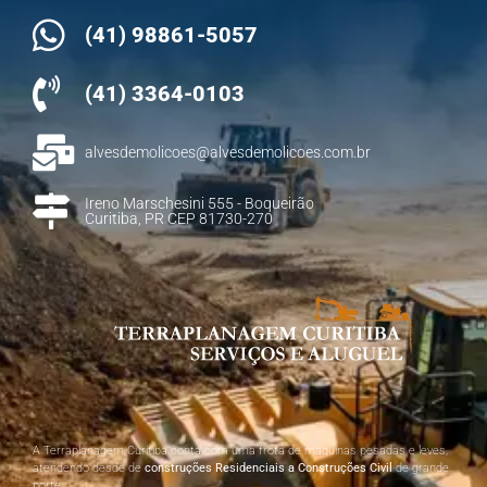
(41) 98861-5057
(41) 3364-0103
alvesdemolicoes@alvesdemolicoes.com.br
Ireno Marschesini 555 - Boqueirão
Curitiba, PR CEP 81730-270
A Terraplanagem Curitiba conta com uma frota de maquinas pesadas e leves,
atendendo desde de
construções Residenciais a Construções Civil
de grande
porte.