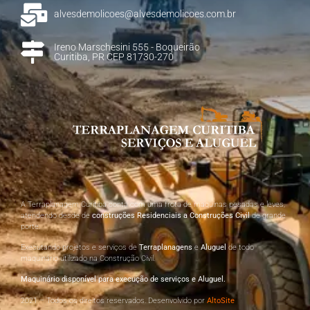
alvesdemolicoes@alvesdemolicoes.com.br
Ireno Marschesini 555 - Boqueirão
Curitiba, PR CEP 81730-270
A Terraplanagem Curitiba conta com uma frota de maquinas pesadas e leves,
atendendo desde de
construções Residenciais a Construções Civil
de grande
porte.
Executando projetos e serviços de
Terraplanagens
e
Aluguel
de todo
maquinário utilizado na Construção Civil.
Maquinário disponível para execução de serviços e Aluguel.
2021 – Todos os direitos reservados. Desenvolvido por
AltoSite