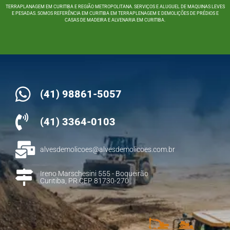
TERRAPLANAGEM EM CURITIBA E REGIÃO METROPOLITANA. SERVIÇOS E ALUGUEL DE MAQUINAS LEVES
E PESADAS. SOMOS REFERÊNCIA EM CURITIBA EM TERRAPLENAGEM E DEMOLIÇÕES DE PRÉDIOS E
CASAS DE MADEIRA E ALVENARIA EM CURITIBA.
(41) 98861-5057
(41) 3364-0103
alvesdemolicoes@alvesdemolicoes.com.br
Ireno Marschesini 555 - Boqueirão
Curitiba, PR CEP 81730-270