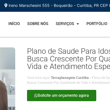
Ireno Marschesini 555 - Boqueirão - Curitiba, PR CEP
INÍCIO
SOBRE NÓS
SERVIÇOS
PORTFÓLIO
Plano de Saude Para Ido
Busca Crescente Por Qua
Vida e Atendimento Espe
Você está aqui:
Terraplanagem Curitiba
»
Plano de Sa
Busca Crescente Por Qualidade de Vida e Atendiment
Solicite um orçamento agora