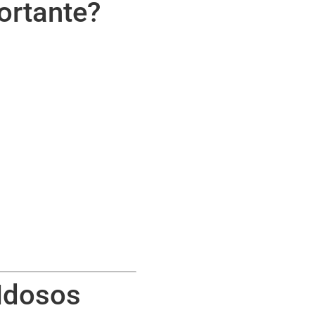
ortante?
.
 Idosos