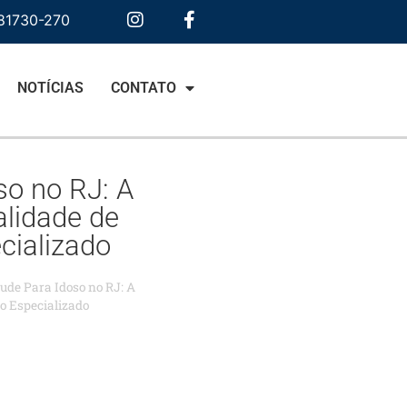
 81730-270
NOTÍCIAS
CONTATO
so no RJ: A
lidade de
cializado
ude Para Idoso no RJ: A
o Especializado