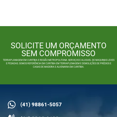
SOLICITE UM ORÇAMENTO
SEM COMPROMISSO
TERRAPLANAGEM EM CURITIBA E REGIÃO METROPOLITANA. SERVIÇOS E ALUGUEL DE MAQUINAS LEVES
E PESADAS. SOMOS REFERÊNCIA EM CURITIBA EM TERRAPLENAGEM E DEMOLIÇÕES DE PRÉDIOS E
CASAS DE MADEIRA E ALVENARIA EM CURITIBA.
(41) 98861-5057