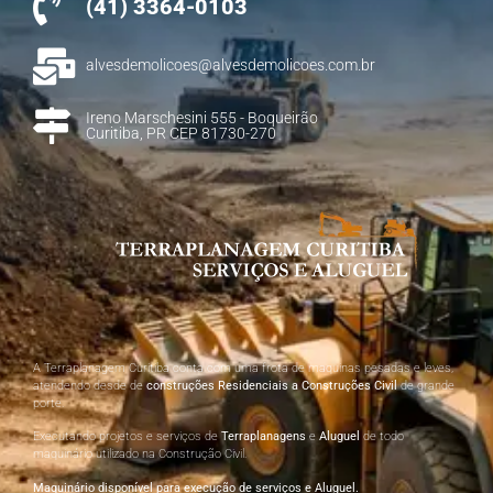
(41) 3364-0103
alvesdemolicoes@alvesdemolicoes.com.br
Ireno Marschesini 555 - Boqueirão
Curitiba, PR CEP 81730-270
A Terraplanagem Curitiba conta com uma frota de maquinas pesadas e leves,
atendendo desde de
construções Residenciais a Construções Civil
de grande
porte.
Executando projetos e serviços de
Terraplanagens
e
Aluguel
de todo
maquinário utilizado na Construção Civil.
Maquinário disponível para execução de serviços e Aluguel.